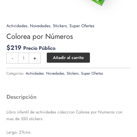
Actividades
,
Novedades
,
Stickers
,
Super Ofertas
Colorea por Números
$
219
Precio Público
Colorea
-
+
Añadir al carrito
por
Números
Categorías:
Actividades
,
Novedades
,
Stickers
,
Super Ofertas
cantidad
Descripción
Libro infantil de actividades coleccion Colorea por Numeros con
mas de 350 stickers
Largo: 27cms.