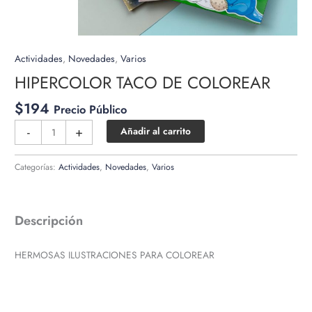
Actividades
,
Novedades
,
Varios
HIPERCOLOR TACO DE COLOREAR
$
194
Precio Público
HIPERCOLOR
-
+
Añadir al carrito
TACO
DE
Categorías:
Actividades
,
Novedades
,
Varios
COLOREAR
cantidad
Descripción
HERMOSAS ILUSTRACIONES PARA COLOREAR