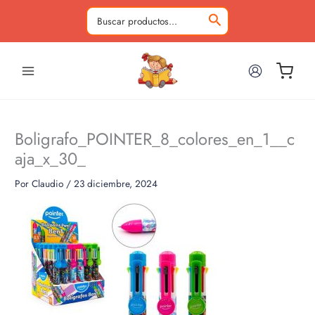
Ir
al
Buscar
contenido
por:
Boligrafo_POINTER_8_colores_en_1__c
aja_x_30_
Por
Claudio
/
23 diciembre, 2024