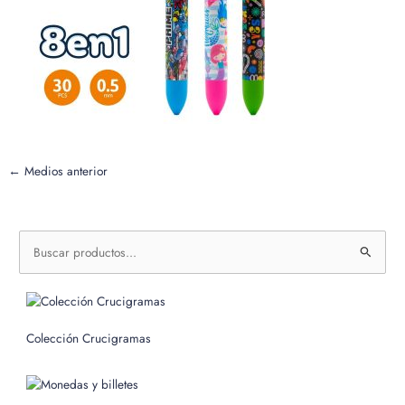
←
Medios anterior
B
u
s
c
Colección Crucigramas
a
r
p