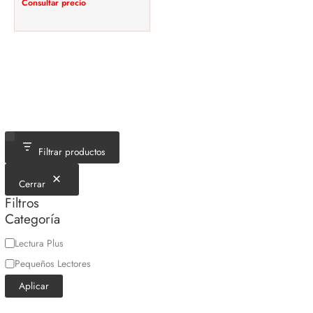
Consultar precio
Filtrar productos
Cerrar
Filtros
Categoría
C
Lectura Plus
a
Pequeños Lectores
t
Aplicar
e