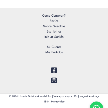
g
o
r
Como Comprar?
Envíos
í
Sobre Nosotros
a
Escribinos
Iniciar Sesión
Mi Cuenta
Mis Pedidos
© 2026 Libreria Distribuidora del Sur | Venta por mayor | Dr. Juan José Amézaga
1844 - Montevideo