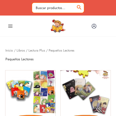
Ir
al
Buscar
contenido
por:
Inicio
/
Libros
/
Lectura Plus
/ Pequeños Lectores
Pequeños Lectores