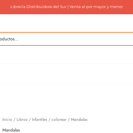
Librería Distribuidora del Sur | Venta al por mayor y menor
Inicio
/
Libros
/
Infantiles
/
colorear
/ Mandalas
Mandalas