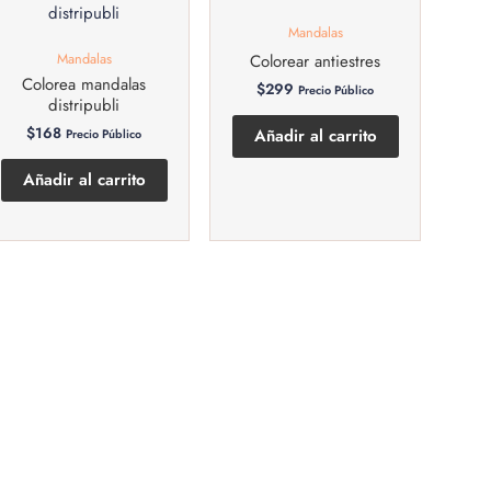
Mandalas
Mandalas
Colorear antiestres
Colorea mandalas
$
299
Precio Público
distripubli
$
168
Añadir al carrito
Precio Público
Añadir al carrito