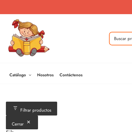
Ir
al
contenido
Buscar
por:
Catálogo
Nosotros
Contáctenos
Filtrar productos
Cerrar