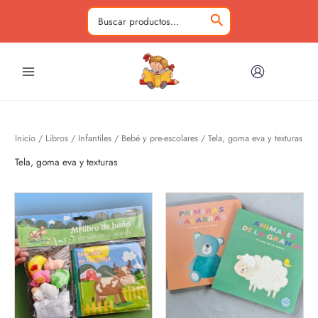
Ir
al
Buscar
contenido
por:
Inicio
/
Libros
/
Infantiles
/
Bebé y pre-escolares
/ Tela, goma eva y texturas
Tela, goma eva y texturas