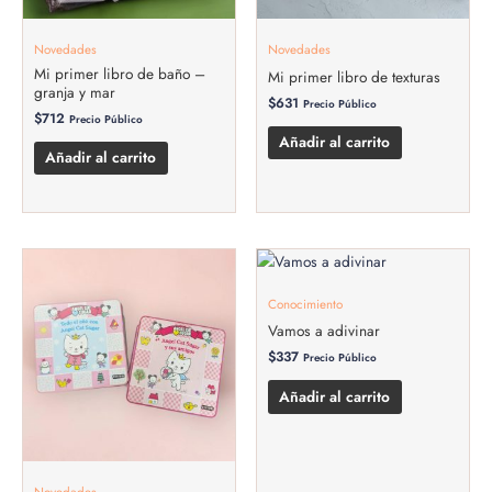
Novedades
Novedades
Mi primer libro de baño –
Mi primer libro de texturas
granja y mar
$
631
Precio Público
$
712
Precio Público
Añadir al carrito
Añadir al carrito
Conocimiento
Vamos a adivinar
$
337
Precio Público
Añadir al carrito
Novedades