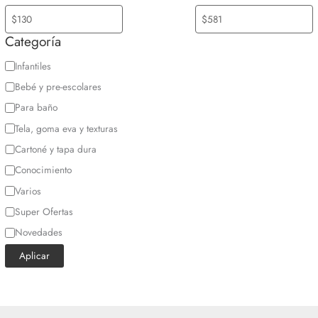
Categoría
C
Infantiles
a
Bebé y pre-escolares
t
Para baño
e
Tela, goma eva y texturas
g
Cartoné y tapa dura
o
Conocimiento
r
Varios
í
Super Ofertas
a
Novedades
Aplicar