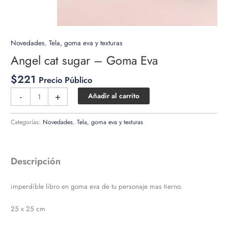
Novedades
,
Tela, goma eva y texturas
Angel cat sugar – Goma Eva
$
221
Precio Público
Angel
-
+
Añadir al carrito
cat
sugar
Categorías:
Novedades
,
Tela, goma eva y texturas
-
Goma
Eva
Descripción
cantidad
imperdible libro en goma eva de tu personaje mas tierno.
25 x 25 cm