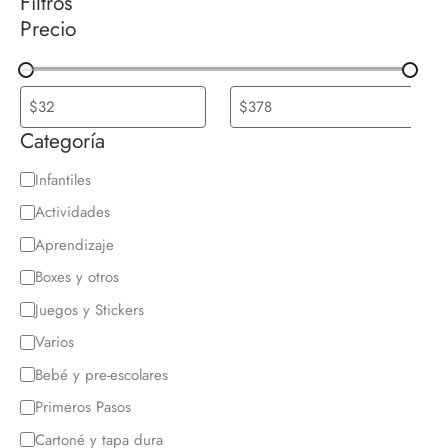
Filtros
Precio
Categoría
C
Infantiles
a
Actividades
t
Aprendizaje
e
Boxes y otros
g
Juegos y Stickers
o
Varios
r
Bebé y pre-escolares
í
Primeros Pasos
a
Cartoné y tapa dura