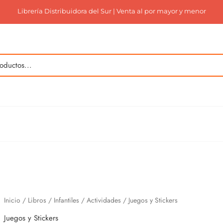
Librería Distribuidora del Sur | Venta al por mayor y menor
Inicio
/
Libros
/
Infantiles
/
Actividades
/ Juegos y Stickers
Juegos y Stickers