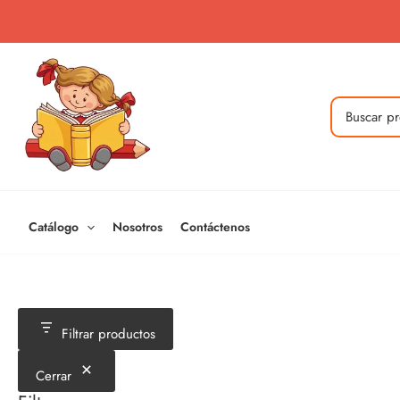
Ir
al
contenido
Buscar
por:
Catálogo
Nosotros
Contáctenos
Filtrar productos
Cerrar