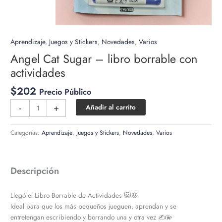
Aprendizaje
,
Juegos y Stickers
,
Novedades
,
Varios
Angel Cat Sugar – libro borrable con
actividades
$
202
Precio Público
Angel
-
+
Añadir al carrito
Cat
Sugar
Categorías:
Aprendizaje
,
Juegos y Stickers
,
Novedades
,
Varios
-
libro
borrable
Descripción
con
actividades
cantidad
Llegó el Libro Borrable de Actividades 🐱🌸
Ideal para que los más pequeños jueguen, aprendan y se
entretengan escribiendo y borrando una y otra vez ✍️💫