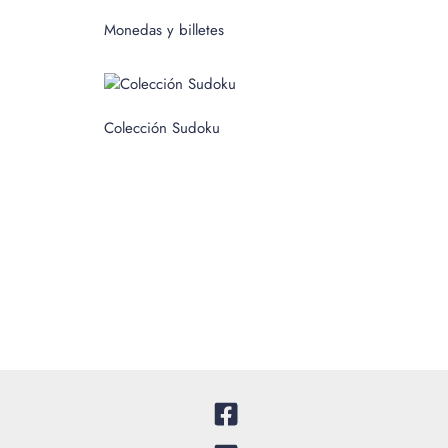
p
Monedas y billetes
o
r
:
Colección Sudoku