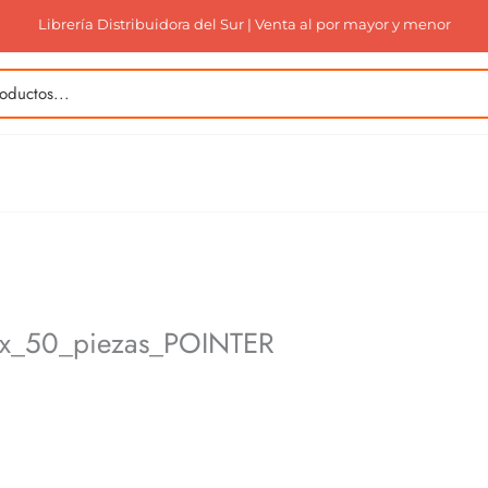
Librería Distribuidora del Sur | Venta al por mayor y menor
s_x_50_piezas_POINTER