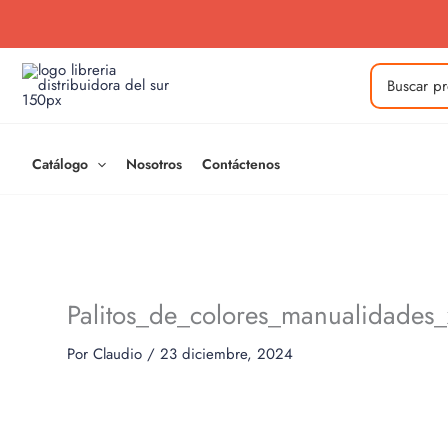
Ir
al
contenido
Buscar
por:
Catálogo
Nosotros
Contáctenos
Palitos_de_colores_manualidade
Por
Claudio
/
23 diciembre, 2024