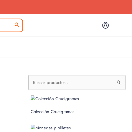
B
u
s
c
Colección Crucigramas
a
r