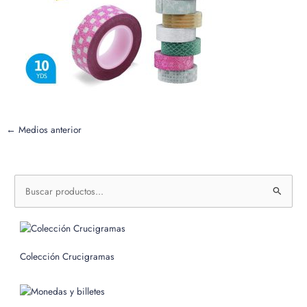
←
Medios anterior
B
u
s
c
Colección Crucigramas
a
r
p