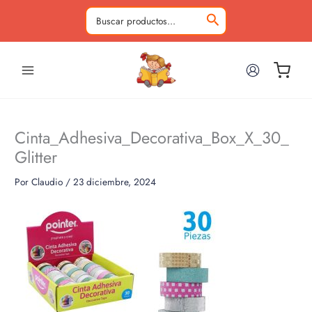
Ir
al
Buscar
contenido
por:
Cinta_Adhesiva_Decorativa_Box_X_30_
Glitter
Por
Claudio
/
23 diciembre, 2024