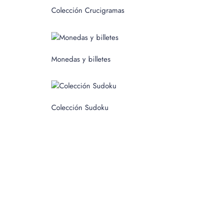
c
Colección Crucigramas
a
r
p
Monedas y billetes
o
r
:
Colección Sudoku