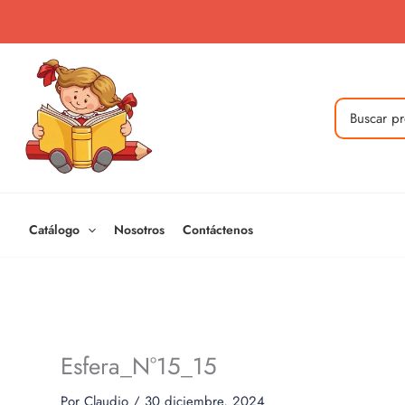
Ir
al
contenido
Buscar
por:
Catálogo
Nosotros
Contáctenos
Esfera_N°15_15
Por
Claudio
/
30 diciembre, 2024