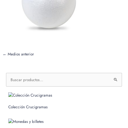
←
Medios anterior
B
u
s
c
Colección Crucigramas
a
r
p