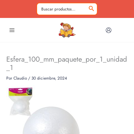
Ir
al
Buscar
contenido
por:
Esfera_100_mm_paquete_por_1_unidad
_1
Por
Claudio
/
30 diciembre, 2024