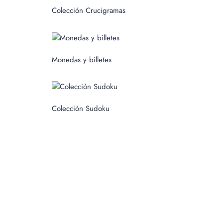
c
Colección Crucigramas
a
r
p
Monedas y billetes
o
r
:
Colección Sudoku