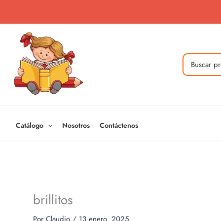
Ir
al
contenido
Buscar
por:
Catálogo
Nosotros
Contáctenos
brillitos
Por
Claudio
/
13 enero, 2025