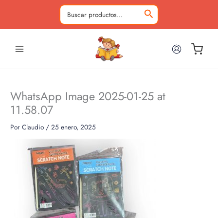
Ir
al
Buscar
contenido
por:
WhatsApp Image 2025-01-25 at
11.58.07
Por
Claudio
/
25 enero, 2025