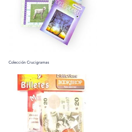
o
r
:
Colección Crucigramas