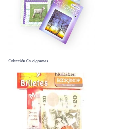
o
r
:
Colección Crucigramas