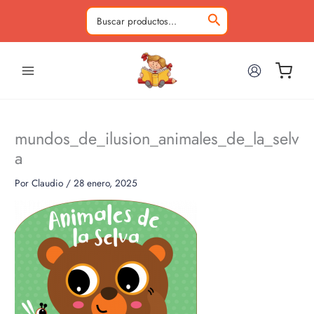
Ir
al
Buscar
contenido
por:
mundos_de_ilusion_animales_de_la_selv
a
Por
Claudio
/
28 enero, 2025