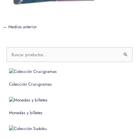
←
Medios anterior
B
u
s
c
Colección Crucigramas
a
r
p
o
Monedas y billetes
r
: