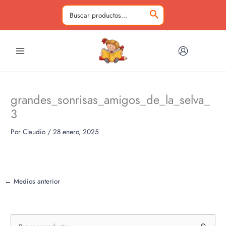
Ir
al
Buscar
contenido
por:
grandes_sonrisas_amigos_de_la_selva_
3
Por
Claudio
/
28 enero, 2025
←
Medios anterior
B