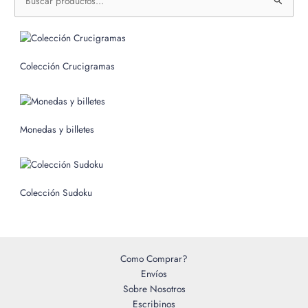
u
s
c
Colección Crucigramas
a
r
p
o
Monedas y billetes
r
:
Colección Sudoku
Como Comprar?
Envíos
Sobre Nosotros
Escribinos