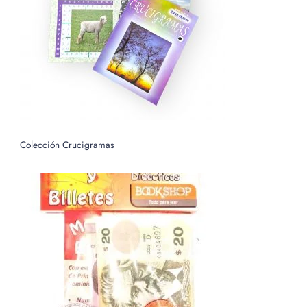
o
r
:
Colección Crucigramas