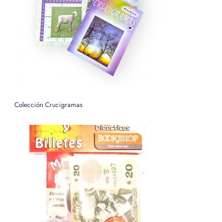
o
r
:
Colección Crucigramas