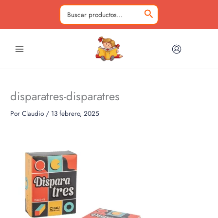
Ir
al
Buscar
contenido
por:
disparatres-disparatres
Por
Claudio
/
13 febrero, 2025