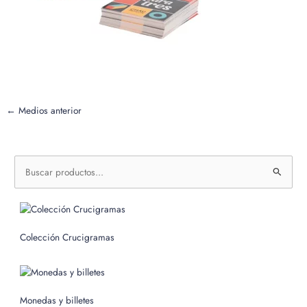
←
Medios anterior
B
u
s
c
Colección Crucigramas
a
r
p
o
Monedas y billetes