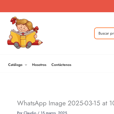
Ir
al
contenido
Buscar
por:
Catálogo
Nosotros
Contáctenos
WhatsApp Image 2025-03-15 at 10
Por
Claudio
/
15 marzo, 2025