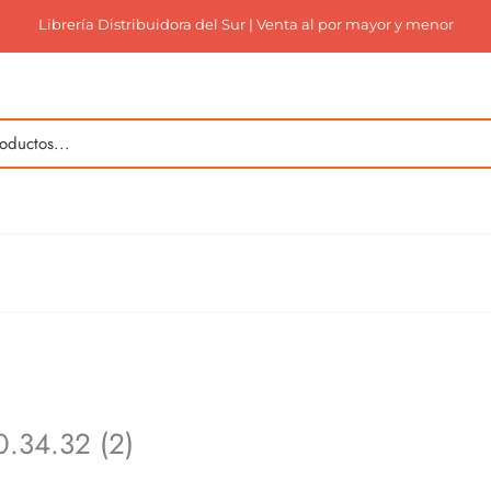
Librería Distribuidora del Sur | Venta al por mayor y menor
.34.32 (2)