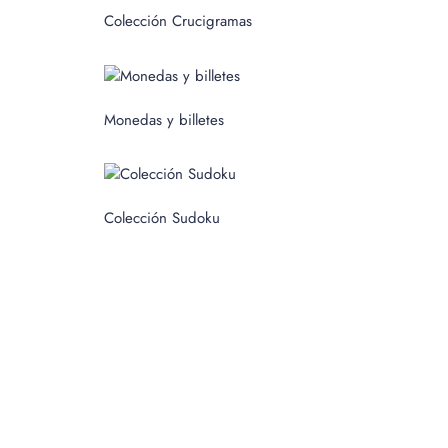
c
Colección Crucigramas
a
r
p
Monedas y billetes
o
r
:
Colección Sudoku