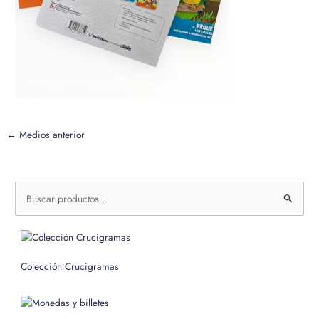
←
Medios anterior
B
u
s
c
Colección Crucigramas
a
r
p