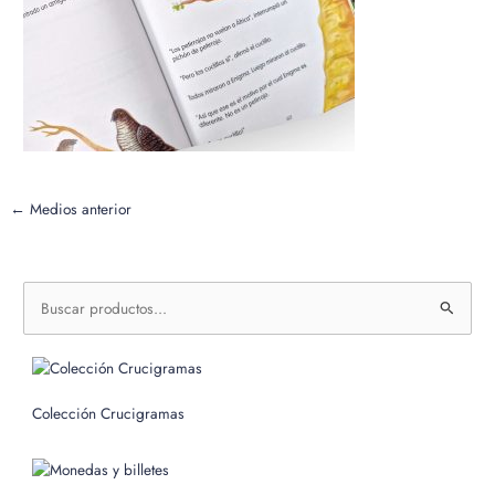
←
Medios anterior
B
u
s
c
Colección Crucigramas
a
r
p