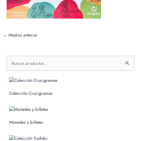
←
Medios anterior
B
u
s
c
Colección Crucigramas
a
r
p
o
Monedas y billetes
r
: