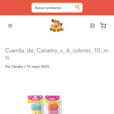
Ir
al
Buscar
contenido
por:
Cuerda_de_Canamo_x_4_colores_10_m
ts
Por
Claudio
/
15 mayo, 2025