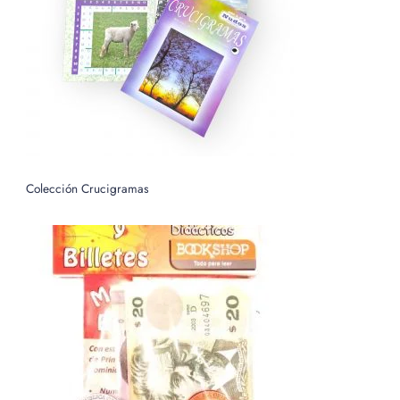
o
r
:
Colección Crucigramas