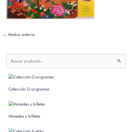
←
Medios anterior
B
u
s
c
Colección Crucigramas
a
r
p
o
Monedas y billetes
r
: