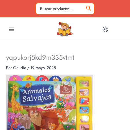
Ir
al
Buscar
contenido
por:
yqpukorj5kd9m335vtmt
Por
Claudio
/
19 mayo, 2025