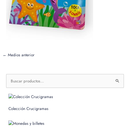
←
Medios anterior
B
u
s
c
Colección Crucigramas
a
r
p