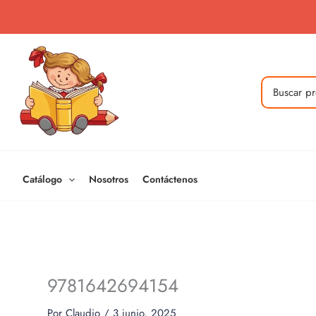
Ir
al
contenido
Buscar
por:
Catálogo
Nosotros
Contáctenos
9781642694154
Por
Claudio
/
3 junio, 2025