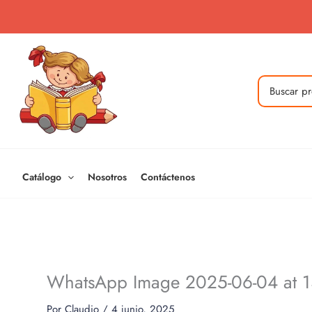
Ir
al
contenido
Buscar
por:
Catálogo
Nosotros
Contáctenos
WhatsApp Image 2025-06-04 at 1
Por
Claudio
/
4 junio, 2025