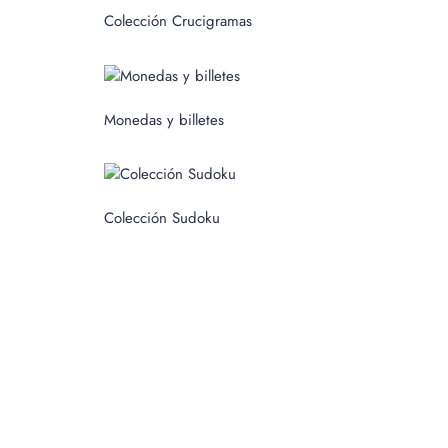
c
Colección Crucigramas
a
r
p
Monedas y billetes
o
r
:
Colección Sudoku