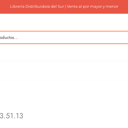
Librería Distribuidora del Sur | Venta al por mayor y menor
3.51.13