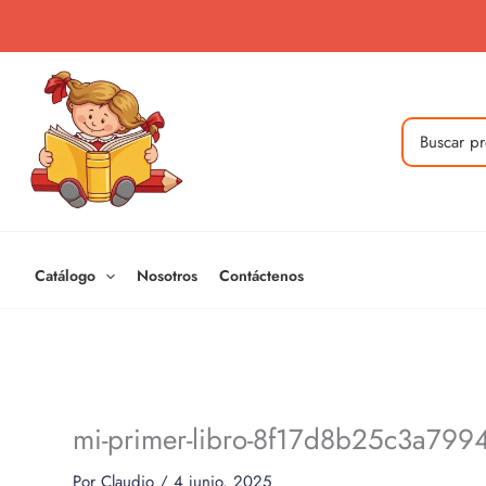
Ir
al
contenido
Buscar
por:
Catálogo
Nosotros
Contáctenos
mi-primer-libro-8f17d8b25c3a7
Por
Claudio
/
4 junio, 2025