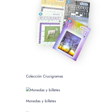
c
a
r
p
o
r
:
Colección Crucigramas
Monedas y billetes