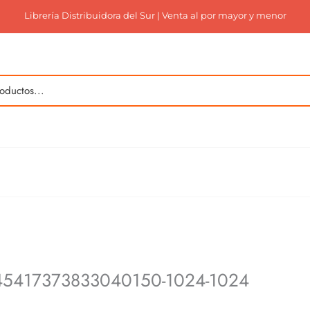
Librería Distribuidora del Sur | Venta al por mayor y menor
9945417373833040150-1024-1024