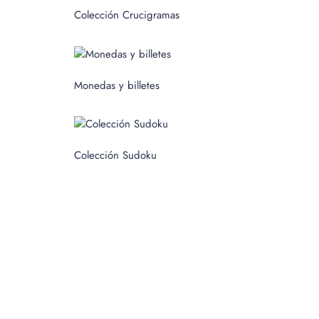
c
Colección Crucigramas
a
r
p
Monedas y billetes
o
r
:
Colección Sudoku