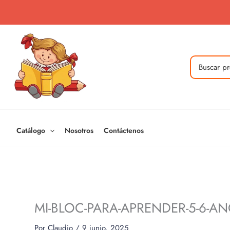
Ir
al
contenido
Buscar
por:
Catálogo
Nosotros
Contáctenos
MI-BLOC-PARA-APRENDER-5-6-A
Por
Claudio
/
9 junio, 2025