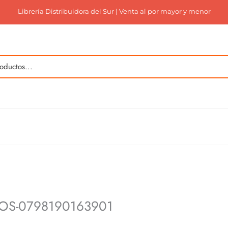
Librería Distribuidora del Sur | Venta al por mayor y menor
NOS-0798190163901