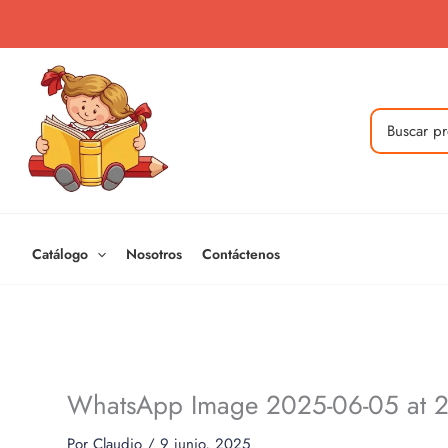
Ir
al
contenido
Buscar
por:
Catálogo
Nosotros
Contáctenos
WhatsApp Image 2025-06-05 at 2
Por
Claudio
/
9 junio, 2025