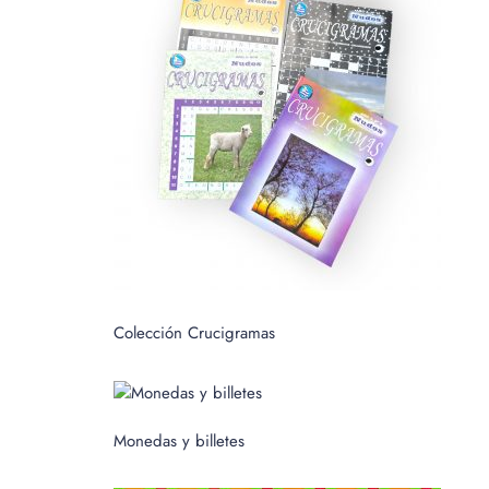
c
a
r
p
o
r
:
Colección Crucigramas
Monedas y billetes