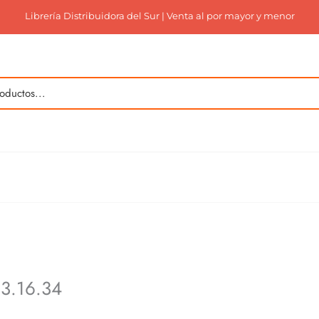
Librería Distribuidora del Sur | Venta al por mayor y menor
3.16.34