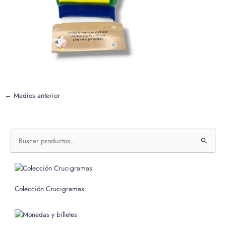
←
Medios anterior
B
u
s
c
Colección Crucigramas
a
r
p