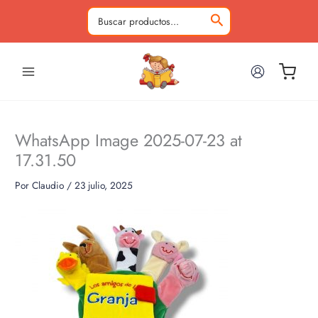
Ir
al
Buscar
contenido
por:
WhatsApp Image 2025-07-23 at
17.31.50
Por
Claudio
/
23 julio, 2025