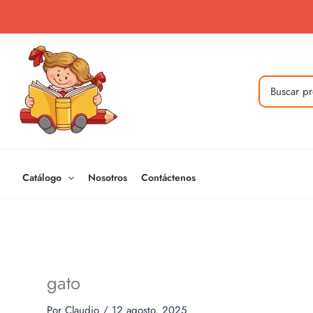
Ir
al
contenido
Buscar
por:
Catálogo
Nosotros
Contáctenos
gato
Por
Claudio
/
12 agosto, 2025