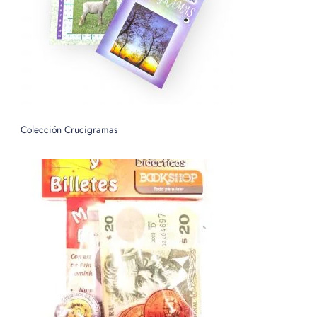
r
:
Colección Crucigramas