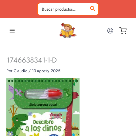
Ir
al
Buscar
contenido
por:
1746638341-1-D
Por
Claudio
/
13 agosto, 2025