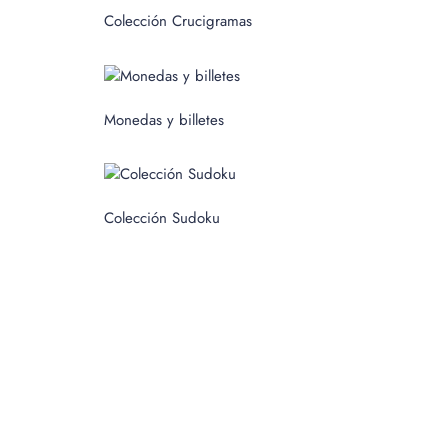
c
Colección Crucigramas
a
r
p
Monedas y billetes
o
r
:
Colección Sudoku