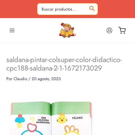
Ir
al
Buscar
contenido
por:
saldana-pintar-colsuper-color-didactico-
cpc188-saldana-2-1-1672173029
Por
Claudio
/
20 agosto, 2025