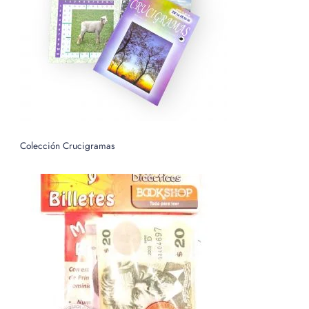
o
r
:
Colección Crucigramas