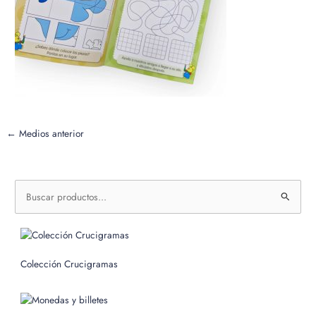
←
Medios anterior
B
u
s
c
Colección Crucigramas
a
r
p