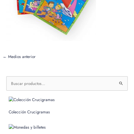
←
Medios anterior
B
u
s
c
Colección Crucigramas
a
r
p