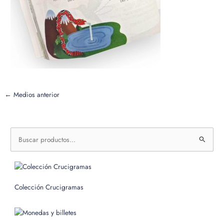
←
Medios anterior
B
u
s
c
Colección Crucigramas
a
r
p