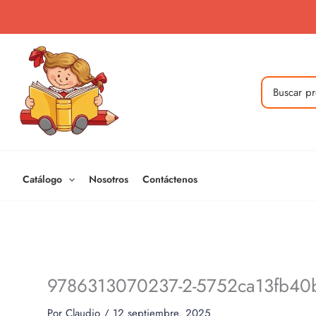
Ir
al
contenido
Buscar
por:
Catálogo
Nosotros
Contáctenos
9786313070237-2-5752ca13fb4
Por
Claudio
/
12 septiembre, 2025