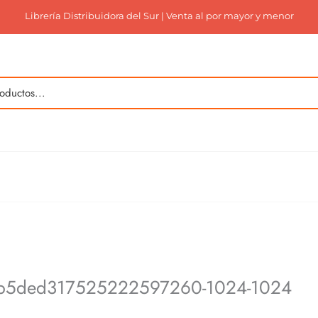
Librería Distribuidora del Sur | Venta al por mayor y menor
0b5ded317525222597260-1024-1024