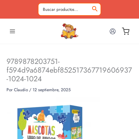
Ir
al
Buscar
contenido
por:
9789878203751-
f594d9a6874ebf852517367719606937
-1024-1024
Por
Claudio
/
12 septiembre, 2025