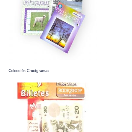
p
o
r
:
Colección Crucigramas