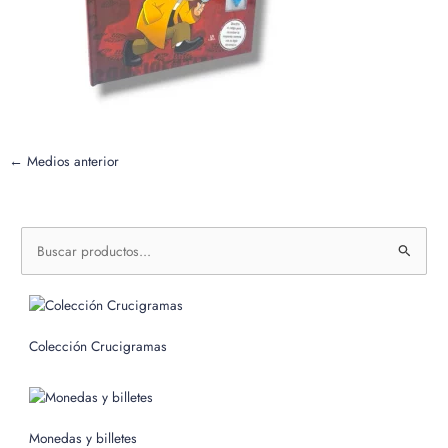
←
Medios anterior
B
u
s
c
Colección Crucigramas
a
r
p
o
Monedas y billetes