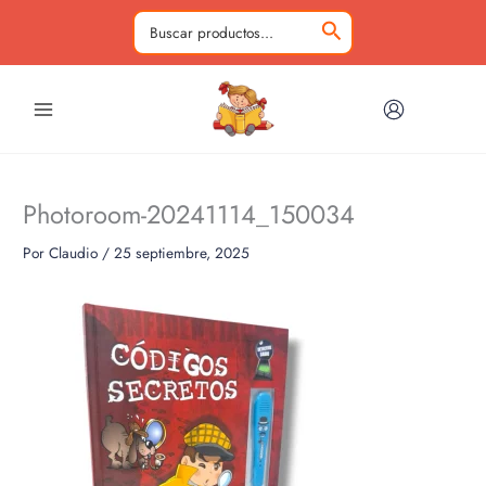
Ir
al
Buscar
contenido
por:
Photoroom-20241114_150034
Por
Claudio
/
25 septiembre, 2025