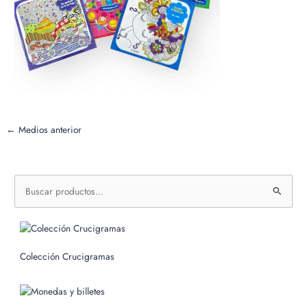
←
Medios anterior
B
u
s
c
Colección Crucigramas
a
r
p