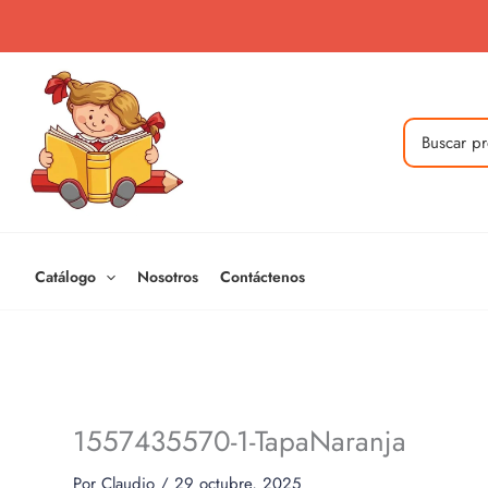
Ir
al
contenido
Buscar
por:
Catálogo
Nosotros
Contáctenos
1557435570-1-TapaNaranja
Por
Claudio
/
29 octubre, 2025