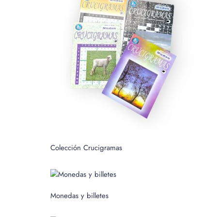
c
a
r
p
o
r
:
Colección Crucigramas
Monedas y billetes