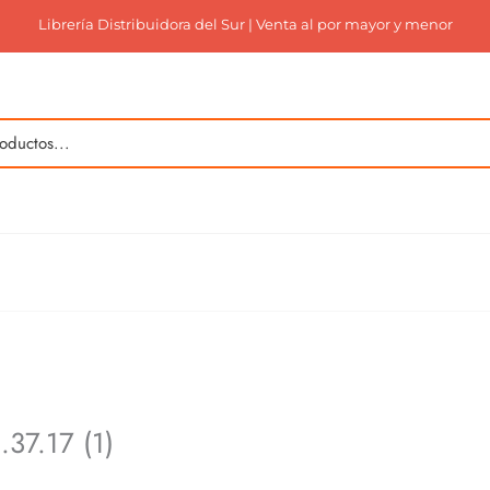
Librería Distribuidora del Sur | Venta al por mayor y menor
37.17 (1)