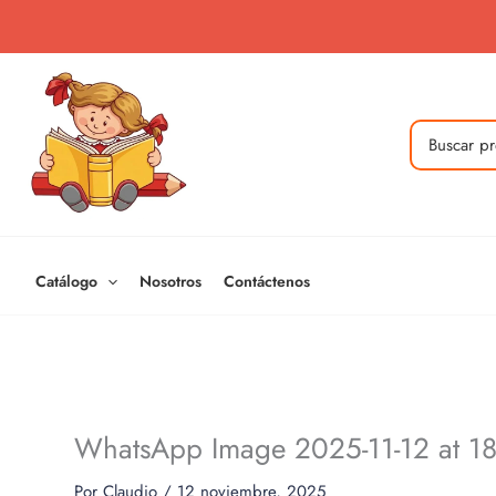
Ir
al
contenido
Buscar
por:
Catálogo
Nosotros
Contáctenos
WhatsApp Image 2025-11-12 at 18.
Por
Claudio
/
12 noviembre, 2025