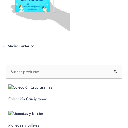
←
Medios anterior
B
u
s
c
Colección Crucigramas
a
r
p
o
Monedas y billetes