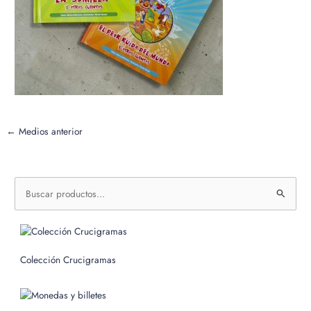
←
Medios anterior
B
u
s
c
Colección Crucigramas
a
r
p