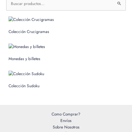
u
s
c
Colección Crucigramas
a
r
p
o
Monedas y billetes
r
:
Colección Sudoku
Como Comprar?
Envíos
Sobre Nosotros