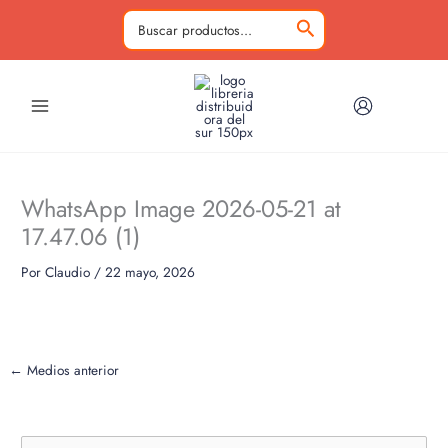
Ir
al
Buscar
contenido
por:
WhatsApp Image 2026-05-21 at
17.47.06 (1)
Por
Claudio
/
22 mayo, 2026
←
Medios anterior
B